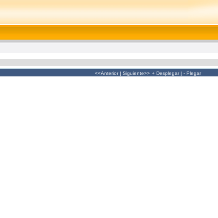
<<Anterior
|
Siguiente>>
+ Desplegar
|
- Plegar