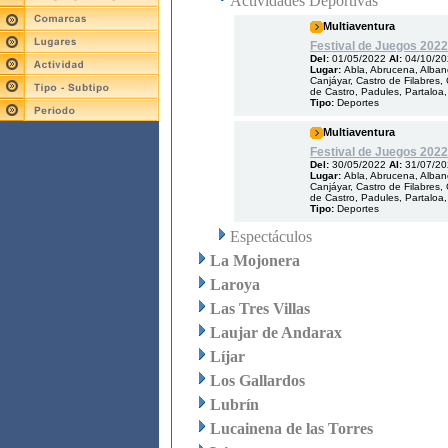
Actividades Deportivas
Multiaventura
Festival de Juegos 2022
Del:
01/05/2022
Al:
04/10/2
Lugar:
Abla, Abrucena, Albanc
Canjáyar, Castro de Filabres, 
de Castro, Padules, Partaloa,
Tipo:
Deportes
Multiaventura
Festival de Juegos 2022
Del:
30/05/2022
Al:
31/07/2
Lugar:
Abla, Abrucena, Albanc
Canjáyar, Castro de Filabres, 
de Castro, Padules, Partaloa,
Tipo:
Deportes
Espectáculos
La Mojonera
Laroya
Las Tres Villas
Laujar de Andarax
Líjar
Los Gallardos
Lubrín
Lucainena de las Torres