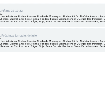
. Fiñana 22-10-22
022
hez, Alboloduy, Alcolea, Alcóntar, Alcudia de Monteagud, Alhabia, Alicún, Almócita, Alsodux, Arm
Chercos, Chirivel, Enix, Felix, Fiñana, Fondón, Fuente Victoria (Fondón), Gérgal, Illar, Instinción
 Paterna del Río, Purchena, Rágol, Rioja, Santa Cruz de Marchena, Santa Fe de Mondújar, Senés, 
. Próximas jornadas de julio
022
hez, Alboloduy, Alcolea, Alcóntar, Alcudia de Monteagud, Alhabia, Alicún, Almócita, Alsodux, Arm
Chercos, Chirivel, Enix, Felix, Fiñana, Fondón, Fuente Victoria (Fondón), Gérgal, Illar, Instinción
 Paterna del Río, Purchena, Rágol, Rioja, Santa Cruz de Marchena, Santa Fe de Mondújar, Senés, 