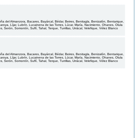
uña del Almanzora, Bacares, Bayárcal, Bédar, Beires, Benitagla, Benizalón, Bentarique,
, Laroya, Líjar, Lubrín, Lucainena de las Torres, Lúcar, María, Nacimiento, Ohanes, Olula
Serón, Somontín, Suflí, Tahal, Terque, Turrillas, Urrácal, Velefique, Vélez Blanco
uña del Almanzora, Bacares, Bayárcal, Bédar, Beires, Benitagla, Benizalón, Bentarique,
, Laroya, Líjar, Lubrín, Lucainena de las Torres, Lúcar, María, Nacimiento, Ohanes, Olula
Serón, Somontín, Suflí, Tahal, Terque, Turrillas, Urrácal, Velefique, Vélez Blanco