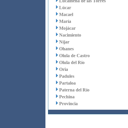
Lucainena de las Torres
Lúcar
Macael
María
Mojácar
Nacimiento
Níjar
Ohanes
Olula de Castro
Olula del Río
Oria
Padules
Partaloa
Paterna del Río
Pechina
Provincia