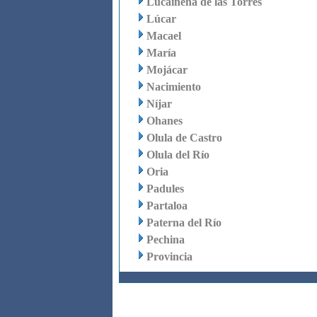
Lucainena de las Torres
Lúcar
Macael
María
Mojácar
Nacimiento
Níjar
Ohanes
Olula de Castro
Olula del Río
Oria
Padules
Partaloa
Paterna del Río
Pechina
Provincia