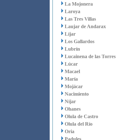
La Mojonera
Laroya
Las Tres Villas
Laujar de Andarax
Líjar
Los Gallardos
Lubrín
Lucainena de las Torres
Lúcar
Macael
María
Mojácar
Nacimiento
Níjar
Ohanes
Olula de Castro
Olula del Río
Oria
Padules