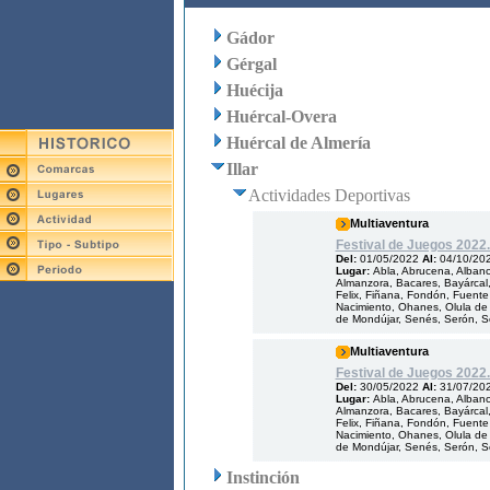
Gádor
Gérgal
Huécija
Huércal-Overa
Huércal de Almería
Illar
Actividades Deportivas
Multiaventura
Festival de Juegos 2022.
Del:
01/05/2022
Al:
04/10/20
Lugar:
Abla, Abrucena, Albanch
Almanzora, Bacares, Bayárcal, 
Felix, Fiñana, Fondón, Fuente V
Nacimiento, Ohanes, Olula de 
de Mondújar, Senés, Serón, Som
Multiaventura
Festival de Juegos 2022.
Del:
30/05/2022
Al:
31/07/20
Lugar:
Abla, Abrucena, Albanch
Almanzora, Bacares, Bayárcal, 
Felix, Fiñana, Fondón, Fuente V
Nacimiento, Ohanes, Olula de 
de Mondújar, Senés, Serón, Som
Instinción