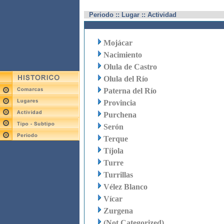
Periodo :: Lugar :: Actividad
Mojácar
Nacimiento
Olula de Castro
Olula del Río
Paterna del Río
Provincia
Purchena
Serón
Terque
Tíjola
Turre
Turrillas
Vélez Blanco
Vícar
Zurgena
(Not Categorized)