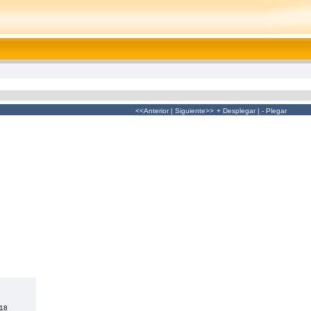
<<Anterior
|
Siguiente>>
+ Desplegar
|
- Plegar
018