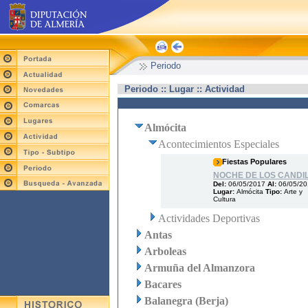
Periodo
Periodo :: Lugar :: Actividad
Almócita
Acontecimientos Especiales
Fiestas Populares
NOCHE DE LOS CANDI
Del:
06/05/2017
Al:
06/05/2
Lugar:
Almócita
Tipo:
Arte y
Cultura
Actividades Deportivas
Antas
Arboleas
Armuña del Almanzora
Bacares
Balanegra (Berja)