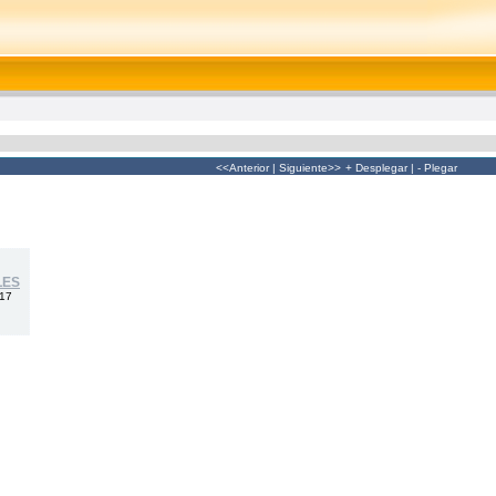
<<Anterior
|
Siguiente>>
+ Desplegar
|
- Plegar
LES
017