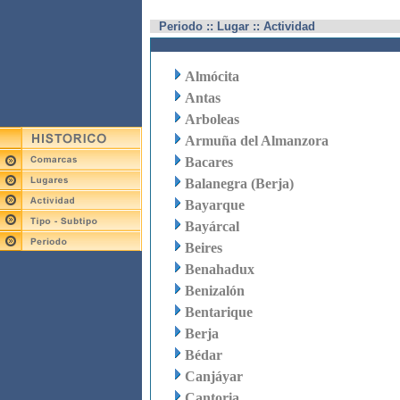
Periodo :: Lugar :: Actividad
Almócita
Antas
Arboleas
Armuña del Almanzora
Bacares
Balanegra (Berja)
Bayarque
Bayárcal
Beires
Benahadux
Benizalón
Bentarique
Berja
Bédar
Canjáyar
Cantoria