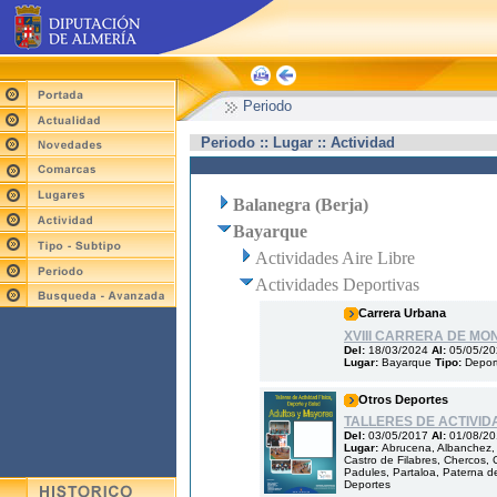
Periodo
Periodo :: Lugar :: Actividad
Balanegra (Berja)
Bayarque
Actividades Aire Libre
Actividades Deportivas
Carrera Urbana
XVIII CARRERA DE M
Del:
18/03/2024
Al:
05/05/2
Lugar:
Bayarque
Tipo:
Depor
Otros Deportes
TALLERES DE ACTIVID
Del:
03/05/2017
Al:
01/08/2
Lugar:
Abrucena, Albanchez, A
Castro de Filabres, Chercos, C
Padules, Partaloa, Paterna de
Deportes