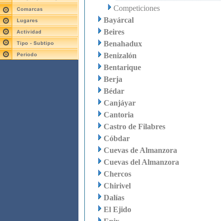
Competiciones
Bayárcal
Beires
Benahadux
Benizalón
Bentarique
Berja
Bédar
Canjáyar
Cantoria
Castro de Filabres
Cóbdar
Cuevas de Almanzora
Cuevas del Almanzora
Chercos
Chirivel
Dalías
El Ejido