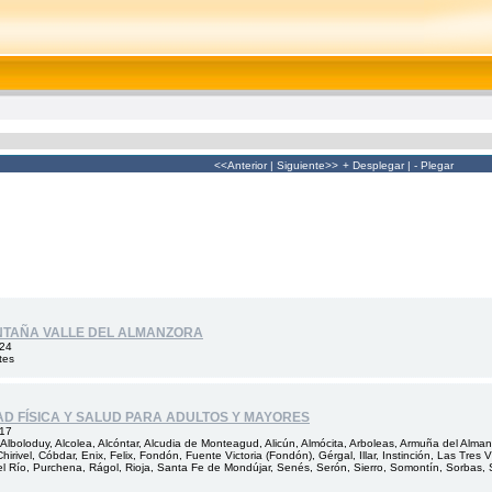
<<Anterior
|
Siguiente>>
+ Desplegar
|
- Plegar
ONTAÑA VALLE DEL ALMANZORA
024
tes
AD FÍSICA Y SALUD PARA ADULTOS Y MAYORES
017
lboloduy, Alcolea, Alcóntar, Alcudia de Monteagud, Alicún, Almócita, Arboleas, Armuña del Alman
hirivel, Cóbdar, Enix, Felix, Fondón, Fuente Victoria (Fondón), Gérgal, Illar, Instinción, Las Tres 
l Río, Purchena, Rágol, Rioja, Santa Fe de Mondújar, Senés, Serón, Sierro, Somontín, Sorbas, Sufl