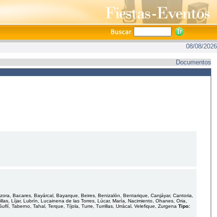
08/08/2026
Documentos
zora, Bacares, Bayárcal, Bayarque, Beires, Benizalón, Bentarique, Canjáyar, Cantoria,
Villas, Líjar, Lubrín, Lucainena de las Torres, Lúcar, María, Nacimiento, Ohanes, Oria,
í, Taberno, Tahal, Terque, Tíjola, Turre, Turrillas, Urrácal, Velefique, Zurgena
Tipo: