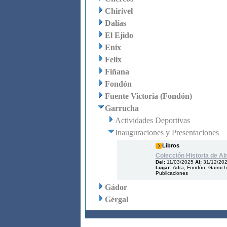
Chirivel
Dalías
El Ejido
Enix
Felix
Fiñana
Fondón
Fuente Victoria (Fondón)
Garrucha
Actividades Deportivas
Inauguraciones y Presentaciones
Libros
Colección Historia de Al
Del:
11/03/2025
Al:
31/12/20
Lugar:
Adra, Fondón, Garrucha
Publicaciones
Gádor
Gérgal