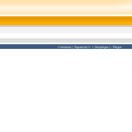
<<Anterior
|
Siguiente>>
+ Desplegar
|
- Plegar