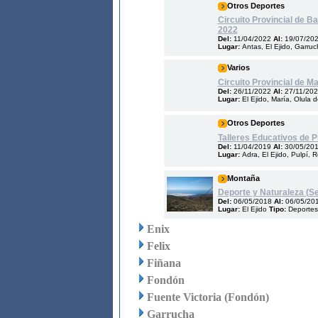
Otros Deportes
Circuito Provincial de B
2022
Del:
11/04/2022
Al:
19/07/20
Lugar:
Antas, El Ejido, Garru
Varios
Circuito Provincial de M
Del:
26/11/2022
Al:
27/11/20
Lugar:
El Ejido, María, Olula 
Otros Deportes
Talleres Educativos de 
Del:
11/04/2019
Al:
30/05/20
Lugar:
Adra, El Ejido, Pulpí,
Montaña
Deporte y Naturaleza (S
Del:
06/05/2018
Al:
06/05/20
Lugar:
El Ejido
Tipo:
Deportes
Enix
Felix
Fiñana
Fondón
Fuente Victoria (Fondón)
Garrucha