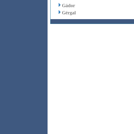
Gádor
Gérgal