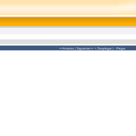
<<Anterior
|
Siguiente>>
+ Desplegar
|
- Plegar