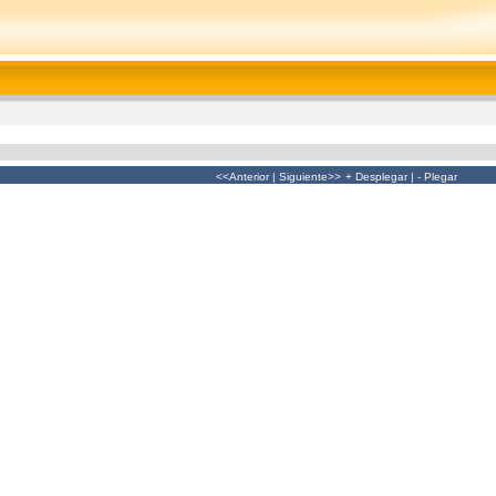
<<Anterior
|
Siguiente>>
+ Desplegar
|
- Plegar