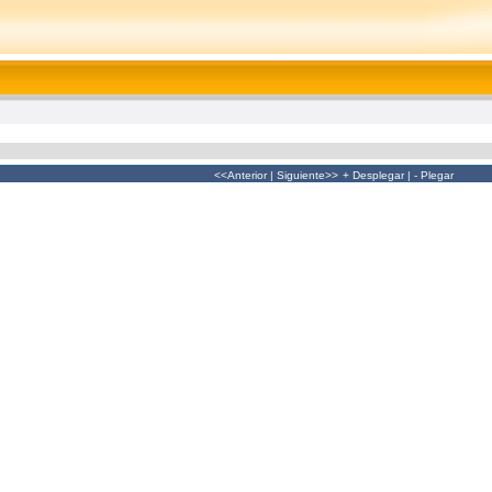
<<Anterior
|
Siguiente>>
+ Desplegar
|
- Plegar