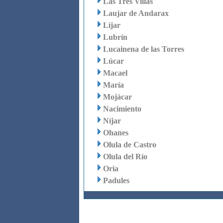
Las Tres Villas
Laujar de Andarax
Líjar
Lubrín
Lucainena de las Torres
Lúcar
Macael
María
Mojácar
Nacimiento
Níjar
Ohanes
Olula de Castro
Olula del Río
Oria
Padules