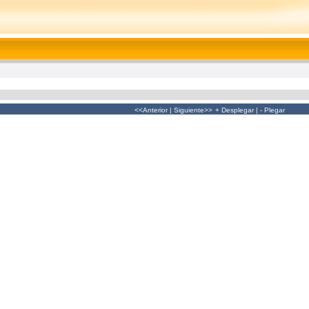
<<Anterior
|
Siguiente>>
+ Desplegar
|
- Plegar