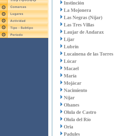
Instinción
La Mojonera
Las Negras (Níjar)
Las Tres Villas
Laujar de Andarax
Líjar
Lubrín
Lucainena de las Torres
Lúcar
Macael
María
Mojácar
Nacimiento
Níjar
Ohanes
Olula de Castro
Olula del Río
Oria
Padules