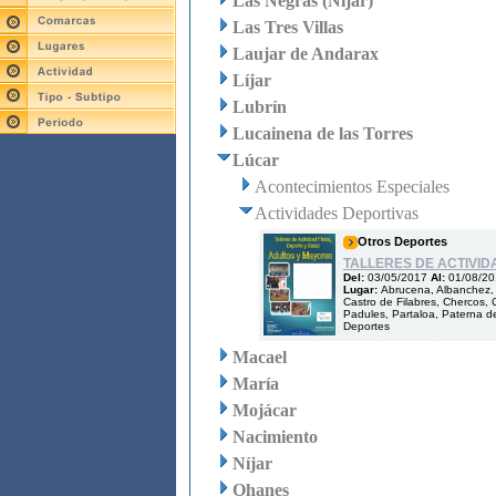
Las Negras (Níjar)
Las Tres Villas
Laujar de Andarax
Líjar
Lubrín
Lucainena de las Torres
Lúcar
Acontecimientos Especiales
Actividades Deportivas
Otros Deportes
TALLERES DE ACTIVID
Del:
03/05/2017
Al:
01/08/2
Lugar:
Abrucena, Albanchez, A
Castro de Filabres, Chercos, C
Padules, Partaloa, Paterna de
Deportes
Macael
María
Mojácar
Nacimiento
Níjar
Ohanes