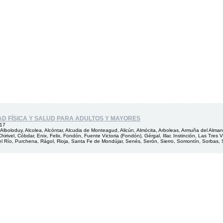
AD FÍSICA Y SALUD PARA ADULTOS Y MAYORES
017
lboloduy, Alcolea, Alcóntar, Alcudia de Monteagud, Alicún, Almócita, Arboleas, Armuña del Alman
hirivel, Cóbdar, Enix, Felix, Fondón, Fuente Victoria (Fondón), Gérgal, Illar, Instinción, Las Tres 
l Río, Purchena, Rágol, Rioja, Santa Fe de Mondújar, Senés, Serón, Sierro, Somontín, Sorbas, Sufl