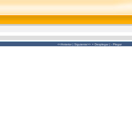
<<Anterior
|
Siguiente>>
+ Desplegar
|
- Plegar