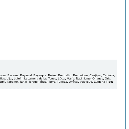
zora, Bacares, Bayárcal, Bayarque, Beires, Benizalón, Bentarique, Canjáyar, Cantoria,
Villas, Líjar, Lubrín, Lucainena de las Torres, Lúcar, María, Nacimiento, Ohanes, Oria,
í, Taberno, Tahal, Terque, Tíjola, Turre, Turrillas, Urrácal, Velefique, Zurgena
Tipo: