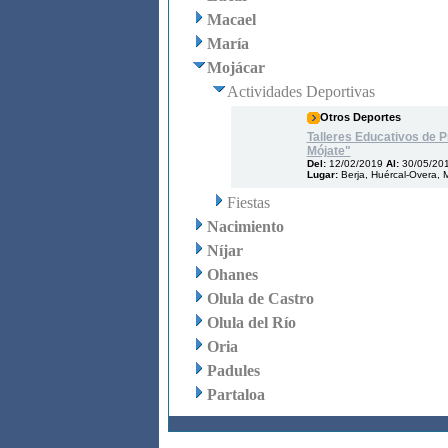
Macael
María
Mojácar
Actividades Deportivas
Otros Deportes
Talleres Educativos de Pr
Mójate"
Del:
12/02/2019
Al:
30/05/20
Lugar:
Berja, Huércal-Overa, M
Fiestas
Nacimiento
Níjar
Ohanes
Olula de Castro
Olula del Río
Oria
Padules
Partaloa