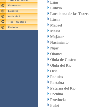
Líjar
Lubrín
Lucainena de las Torres
Lúcar
Macael
María
Mojácar
Nacimiento
Níjar
Ohanes
Olula de Castro
Olula del Río
Oria
Padules
Partaloa
Paterna del Río
Pechina
Provincia
Pulpí