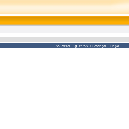
<<Anterior
|
Siguiente>>
+ Desplegar
|
- Plegar