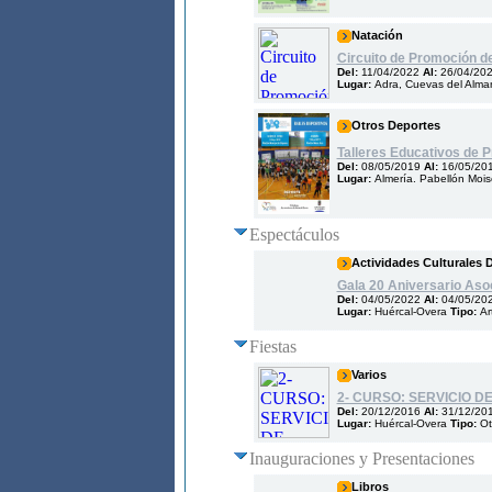
Natación
Circuito de Promoción d
Del:
11/04/2022
Al:
26/04/20
Lugar:
Adra, Cuevas del Alma
Otros Deportes
Talleres Educativos de 
Del:
08/05/2019
Al:
16/05/20
Lugar:
Almería. Pabellón Mois
Espectáculos
Actividades Culturales 
Gala 20 Aniversario Aso
Del:
04/05/2022
Al:
04/05/20
Lugar:
Huércal-Overa
Tipo:
Ar
Fiestas
Varios
2- CURSO: SERVICIO D
Del:
20/12/2016
Al:
31/12/20
Lugar:
Huércal-Overa
Tipo:
Ot
Inauguraciones y Presentaciones
Libros