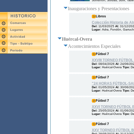
Somontín, Sorbas, Suflí, Tabern
Inauguraciones y Presentaciones
Libros
Colección Historia de Al
Del:
11/03/2025
Al:
31/12/20
Lugar:
Adra, Fondón, Garrucha
Huércal-Overa
Acontecimientos Especiales
Fútbol 7
XXVIII TORNEO FÚTBOL
Del:
08/04/2026
Al:
24/06/20
Lugar:
Huércal-Overa
Tipo:
De
Fútbol 7
"24 HORAS FÚTBOL-SA
Del:
01/05/2024
Al:
30/06/20
Lugar:
Huércal-Overa
Tipo:
De
Fútbol 7
XXVI TORNEO FÚTBOL 
Del:
25/05/2024
Al:
01/06/20
Lugar:
Huércal-Overa
Tipo:
De
Fútbol 7
XXV TORNEO FÚTBOL B
Del:
28/05/2023
Al:
31/12/20