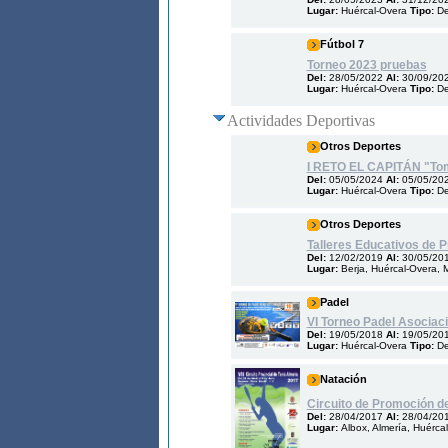
Lugar:
Huércal-Overa
Tipo:
De
Fútbol 7
Torneo 2023 pruebas
Del:
28/05/2022
Al:
30/09/20
Lugar:
Huércal-Overa
Tipo:
De
Actividades Deportivas
Otros Deportes
I RETO EL CAPITÁN "Tom
Del:
05/05/2024
Al:
05/05/20
Lugar:
Huércal-Overa
Tipo:
De
Otros Deportes
Talleres Educativos de Pr
Del:
12/02/2019
Al:
30/05/20
Lugar:
Berja, Huércal-Overa, M
Padel
VI Torneo Padel Asociac
Del:
19/05/2018
Al:
19/05/20
Lugar:
Huércal-Overa
Tipo:
De
Natación
Circuito de Promoción de
Del:
28/04/2017
Al:
28/04/20
Lugar:
Albox, Almería, Huérca