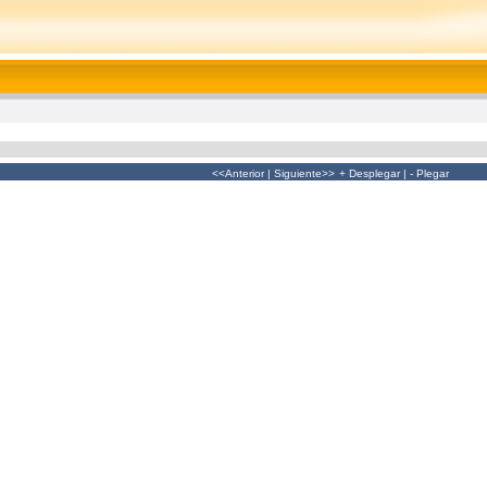
<<Anterior
|
Siguiente>>
+ Desplegar
|
- Plegar