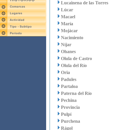
Lucainena de las Torres
Lúcar
Macael
María
Mojácar
Nacimiento
Níjar
Ohanes
Olula de Castro
Olula del Río
Oria
Padules
Partaloa
Paterna del Río
Pechina
Provincia
Pulpí
Purchena
Rágol