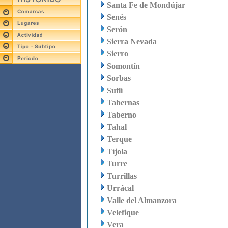
Santa Fe de Mondújar
Senés
Serón
Sierra Nevada
Sierro
Somontín
Sorbas
Suflí
Tabernas
Taberno
Tahal
Terque
Tíjola
Turre
Turrillas
Urrácal
Valle del Almanzora
Velefique
Vera