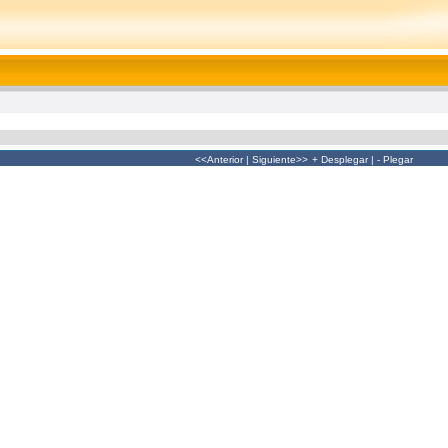
<<Anterior
|
Siguiente>>
+ Desplegar
|
- Plegar