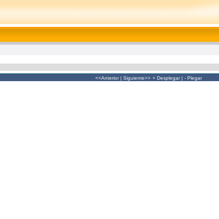
<<Anterior
|
Siguiente>>
+ Desplegar
|
- Plegar