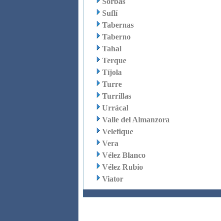
Sorbas
Suflí
Tabernas
Taberno
Tahal
Terque
Tíjola
Turre
Turrillas
Urrácal
Valle del Almanzora
Velefique
Vera
Vélez Blanco
Vélez Rubio
Viator