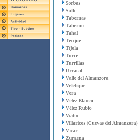
Sorbas
Suflí
Tabernas
Taberno
Tahal
Terque
Tíjola
Turre
Turrillas
Urrácal
Valle del Almanzora
Velefique
Vera
Vélez Blanco
Vélez Rubio
Viator
Villaricos (Cuevas del Almanzora)
Vícar
Zurgena