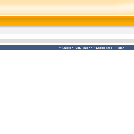
<<Anterior
|
Siguiente>>
+ Desplegar
|
- Plegar