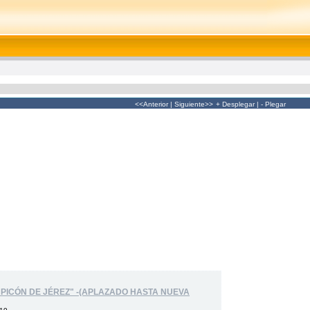
<<Anterior
|
Siguiente>>
+ Desplegar
|
- Plegar
"PICÓN DE JÉREZ" -(APLAZADO HASTA NUEVA