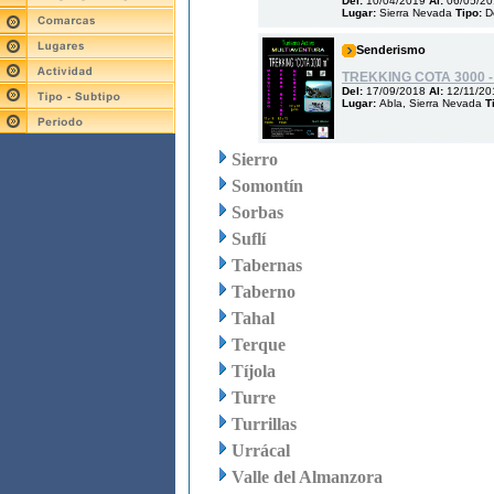
Del:
10/04/2019
Al:
06/05/2
Lugar:
Sierra Nevada
Tipo:
D
Senderismo
TREKKING COTA 3000 - 
Del:
17/09/2018
Al:
12/11/20
Lugar:
Abla, Sierra Nevada
T
Sierro
Somontín
Sorbas
Suflí
Tabernas
Taberno
Tahal
Terque
Tíjola
Turre
Turrillas
Urrácal
Valle del Almanzora