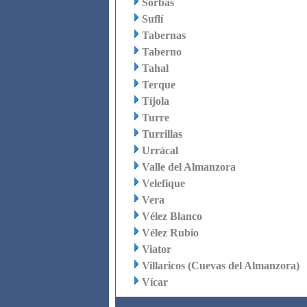
Sorbas
Suflí
Tabernas
Taberno
Tahal
Terque
Tíjola
Turre
Turrillas
Urrácal
Valle del Almanzora
Velefique
Vera
Vélez Blanco
Vélez Rubio
Viator
Villaricos (Cuevas del Almanzora)
Vícar