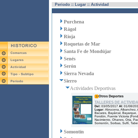
Periodo :: Lugar :: Actividad
Purchena
Rágol
Rioja
Roquetas de Mar
Santa Fe de Mondújar
Senés
Serón
Sierra Nevada
Sierro
Actividades Deportivas
Otros Deportes
TALLERES DE ACTIVID
Del:
03/05/2017
Al:
01/08/20
Lugar:
Abrucena, Albanchez, A
Bacares, Bayárcal, Bayarque, B
Fondón, Fuente Victoria (Fondón
Nacimiento, Ohanes, Oria, Pad
Somontín, Sorbas, Suflí, Tabern
Somontín