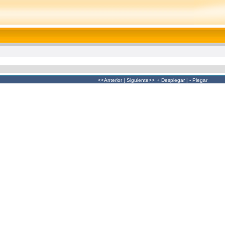
<<Anterior
|
Siguiente>>
+ Desplegar
|
- Plegar