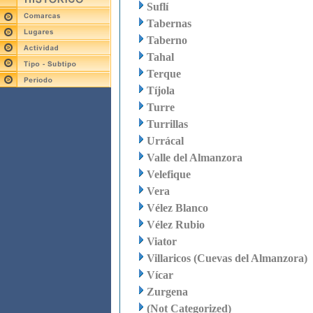
Suflí
Tabernas
Taberno
Tahal
Terque
Tíjola
Turre
Turrillas
Urrácal
Valle del Almanzora
Velefique
Vera
Vélez Blanco
Vélez Rubio
Viator
Villaricos (Cuevas del Almanzora)
Vícar
Zurgena
(Not Categorized)