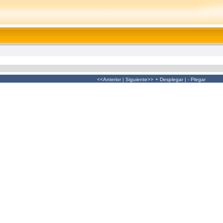
<<Anterior
|
Siguiente>>
+ Desplegar
|
- Plegar