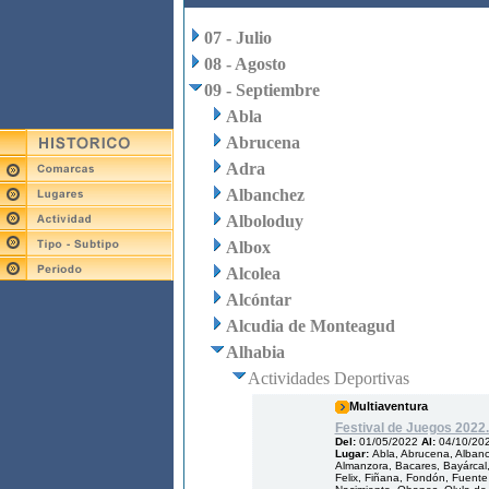
07 - Julio
08 - Agosto
09 - Septiembre
Abla
Abrucena
Adra
Albanchez
Alboloduy
Albox
Alcolea
Alcóntar
Alcudia de Monteagud
Alhabia
Actividades Deportivas
Multiaventura
Festival de Juegos 2022.
Del:
01/05/2022
Al:
04/10/20
Lugar:
Abla, Abrucena, Albanch
Almanzora, Bacares, Bayárcal, 
Felix, Fiñana, Fondón, Fuente V