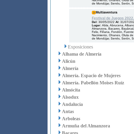
Nacimiento, Ohanes, Olula de 
de Mondújar, Senés, Serón, Som
Multiaventura
Festival de Juegos 2022.
Del:
30/05/2022
Al:
31/07/20
Lugar:
Abla, Abrucena, Albanch
Almanzora, Bacares, Bayárcal, 
Felix, Fiñana, Fondón, Fuente V
Nacimiento, Ohanes, Olula de 
de Mondújar, Senés, Serón, Som
Exposiciones
Alhama de Almería
Alicún
Almería
Almería. Espacio de Mujeres
Almería. Pabellón Moises Ruíz
Almócita
Alsodux
Andalucía
Antas
Arboleas
Armuña del Almanzora
Bacares