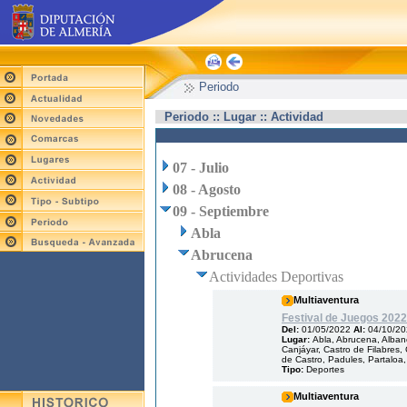
Periodo
Periodo :: Lugar :: Actividad
07 - Julio
08 - Agosto
09 - Septiembre
Abla
Abrucena
Actividades Deportivas
Multiaventura
Festival de Juegos 2022
Del:
01/05/2022
Al:
04/10/2
Lugar:
Abla, Abrucena, Albanc
Canjáyar, Castro de Filabres, 
de Castro, Padules, Partaloa,
Tipo:
Deportes
Multiaventura