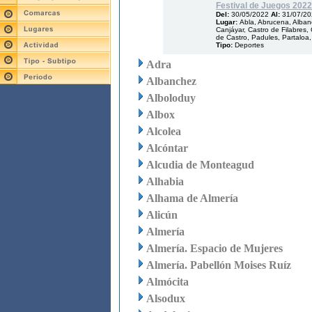
Festival de Juegos 2022
Del:
30/05/2022
Al:
31/07/2
Lugar:
Abla, Abrucena, Albanc
Canjáyar, Castro de Filabres, 
de Castro, Padules, Partaloa,
Tipo:
Deportes
Adra
Albanchez
Alboloduy
Albox
Alcolea
Alcóntar
Alcudia de Monteagud
Alhabia
Alhama de Almería
Alicún
Almería
Almería. Espacio de Mujeres
Almería. Pabellón Moises Ruíz
Almócita
Alsodux