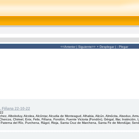
<<Anterior
|
Siguiente>>
+ Desplegar
|
- Plegar
. Fiñana 22-10-22
022
hez, Alboloduy, Alcolea, Alcóntar, Alcudia de Monteagud, Alhabia, Alicún, Almócita, Alsodux, Arm
Chercos, Chirivel, Enix, Felix, Fiñana, Fondón, Fuente Victoria (Fondón), Gérgal, Illar, Instinción
 Paterna del Río, Purchena, Rágol, Rioja, Santa Cruz de Marchena, Santa Fe de Mondújar, Senés, 