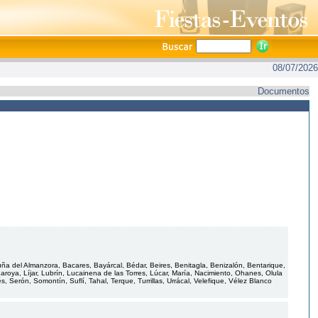
08/07/2026
Documentos
uña del Almanzora, Bacares, Bayárcal, Bédar, Beires, Benitagla, Benizalón, Bentarique,
, Laroya, Líjar, Lubrín, Lucainena de las Torres, Lúcar, María, Nacimiento, Ohanes, Olula
Serón, Somontín, Suflí, Tahal, Terque, Turrillas, Urrácal, Velefique, Vélez Blanco