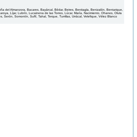
uña del Almanzora, Bacares, Bayárcal, Bédar, Beires, Benitagla, Benizalón, Bentarique,
, Laroya, Líjar, Lubrín, Lucainena de las Torres, Lúcar, María, Nacimiento, Ohanes, Olula
Serón, Somontín, Suflí, Tahal, Terque, Turrillas, Urrácal, Velefique, Vélez Blanco