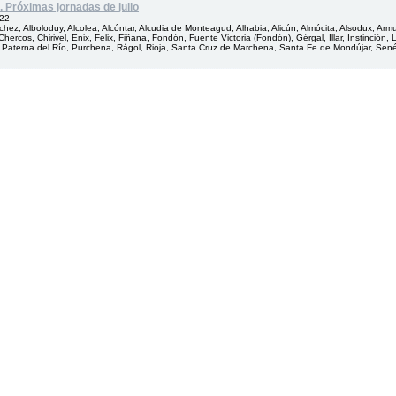
. Próximas jornadas de julio
022
hez, Alboloduy, Alcolea, Alcóntar, Alcudia de Monteagud, Alhabia, Alicún, Almócita, Alsodux, Arm
Chercos, Chirivel, Enix, Felix, Fiñana, Fondón, Fuente Victoria (Fondón), Gérgal, Illar, Instinción
 Paterna del Río, Purchena, Rágol, Rioja, Santa Cruz de Marchena, Santa Fe de Mondújar, Senés, 