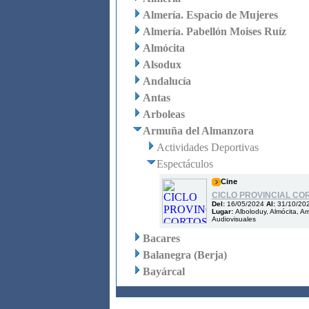
Almería. Espacio de Mujeres
Almería. Pabellón Moises Ruíz
Almócita
Alsodux
Andalucía
Antas
Arboleas
Armuña del Almanzora
Actividades Deportivas
Espectáculos
Cine
CICLO PROVINCIAL COR
Del:
16/05/2024
Al:
31/10/20
Lugar:
Alboloduy, Almócita, A
Audiovisuales
Bacares
Balanegra (Berja)
Bayárcal