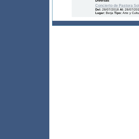
Diversas
Concierto de Pastora So
Del:
28/07/2018
Al:
28/07/20
Lugar:
Berja
Tipo:
Arte y Cult