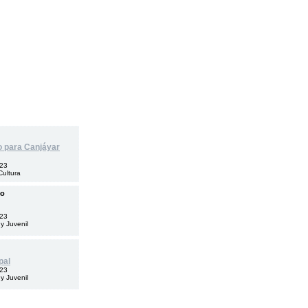
 para Canjáyar
023
Cultura
no
023
 y Juvenil
pal
023
 y Juvenil