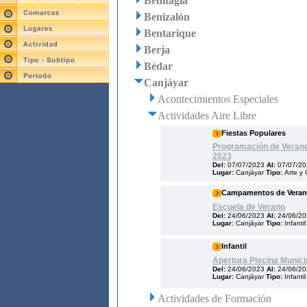
Benitagla
Benizalón
Bentarique
Berja
Bédar
Canjáyar
Acontecimientos Especiales
Actividades Aire Libre
Fiestas Populares
Programación de Verano
2023
Del:
07/07/2023
Al:
07/07/2
Lugar:
Canjáyar
Tipo:
Arte y 
Campamentos de Vera
Escuela de Verano
Del:
24/06/2023
Al:
24/06/2
Lugar:
Canjáyar
Tipo:
Infantil
Infantil
Apertura Piscina Munici
Del:
24/06/2023
Al:
24/06/2
Lugar:
Canjáyar
Tipo:
Infantil
Actividades de Formación