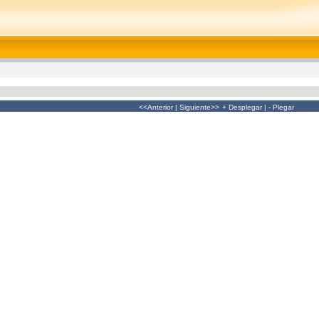
<<Anterior
|
Siguiente>>
+ Desplegar
|
- Plegar