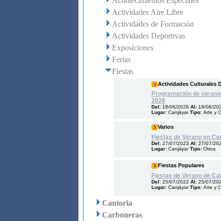
Acontecimientos Especiales
Actividades Aire Libre
Actividades de Formación
Actividades Deportivas
Exposiciones
Ferias
Fiestas
Actividades Culturales 
Programación de verano
2026
Del:
18/06/2026
Al:
18/06/20
Lugar:
Canjáyar
Tipo:
Arte y C
Varios
Fiestas de Verano en Ca
Del:
27/07/2023
Al:
27/07/20
Lugar:
Canjáyar
Tipo:
Otros
Fiestas Populares
Fiestas de Verano de Ca
Del:
25/07/2022
Al:
25/07/20
Lugar:
Canjáyar
Tipo:
Arte y C
Cantoria
Carboneras