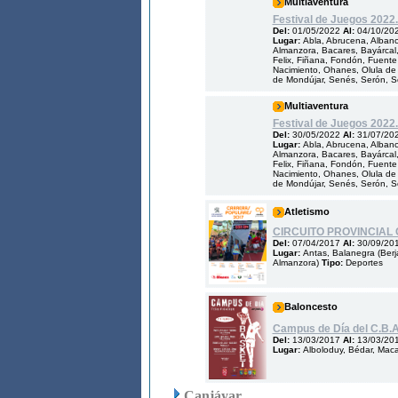
Multiaventura
Festival de Juegos 2022.
Del:
01/05/2022
Al:
04/10/20
Lugar:
Abla, Abrucena, Albanch
Almanzora, Bacares, Bayárcal, 
Felix, Fiñana, Fondón, Fuente V
Nacimiento, Ohanes, Olula de 
de Mondújar, Senés, Serón, Som
Multiaventura
Festival de Juegos 2022.
Del:
30/05/2022
Al:
31/07/20
Lugar:
Abla, Abrucena, Albanch
Almanzora, Bacares, Bayárcal, 
Felix, Fiñana, Fondón, Fuente V
Nacimiento, Ohanes, Olula de 
de Mondújar, Senés, Serón, Som
Atletismo
CIRCUITO PROVINCIAL
Del:
07/04/2017
Al:
30/09/20
Lugar:
Antas, Balanegra (Berja
Almanzora)
Tipo:
Deportes
Baloncesto
Campus de Día del C.B.A
Del:
13/03/2017
Al:
13/03/20
Lugar:
Alboloduy, Bédar, Maca
Canjáyar