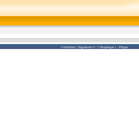
<<Anterior
|
Siguiente>>
+ Desplegar
|
- Plegar