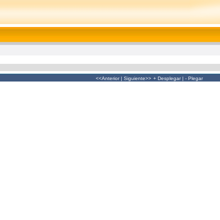
<<Anterior
|
Siguiente>>
+ Desplegar
|
- Plegar