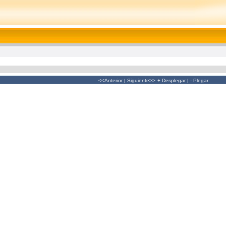
<<Anterior
|
Siguiente>>
+ Desplegar
|
- Plegar