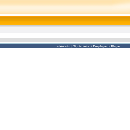
<<Anterior
|
Siguiente>>
+ Desplegar
|
- Plegar