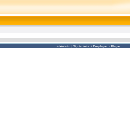
<<Anterior
|
Siguiente>>
+ Desplegar
|
- Plegar