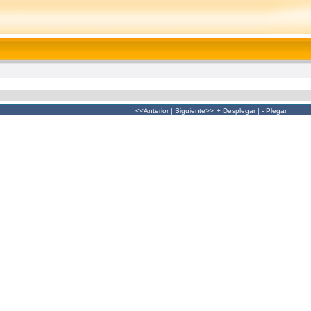
<<Anterior
|
Siguiente>>
+ Desplegar
|
- Plegar