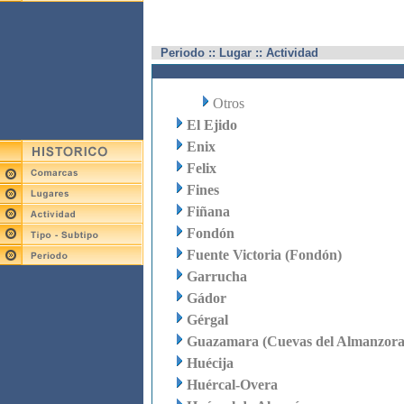
Periodo :: Lugar :: Actividad
Otros
El Ejido
Enix
Felix
Fines
Fiñana
Fondón
Fuente Victoria (Fondón)
Garrucha
Gádor
Gérgal
Guazamara (Cuevas del Almanzora
Huécija
Huércal-Overa