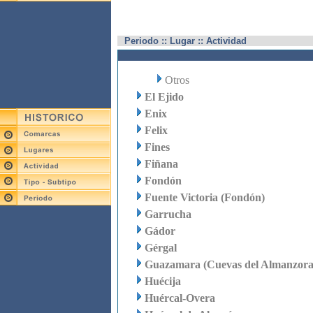
Periodo :: Lugar :: Actividad
Otros
El Ejido
Enix
Felix
Fines
Fiñana
Fondón
Fuente Victoria (Fondón)
Garrucha
Gádor
Gérgal
Guazamara (Cuevas del Almanzora
Huécija
Huércal-Overa