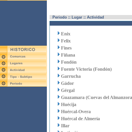
Periodo :: Lugar :: Actividad
Enix
Felix
Fines
Fiñana
Fondón
Fuente Victoria (Fondón)
Garrucha
Gádor
Gérgal
Guazamara (Cuevas del Almanzora
Huécija
Huércal-Overa
Huércal de Almería
Illar