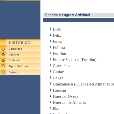
Periodo :: Lugar :: Actividad
Enix
Felix
Fines
Fiñana
Fondón
Fuente Victoria (Fondón)
Garrucha
Gádor
Gérgal
Guazamara (Cuevas del Almanzora
Huécija
Huércal-Overa
Huércal de Almería
Illar