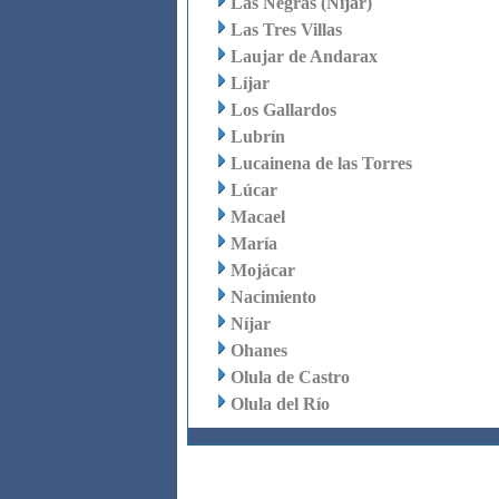
Las Negras (Níjar)
Las Tres Villas
Laujar de Andarax
Líjar
Los Gallardos
Lubrín
Lucainena de las Torres
Lúcar
Macael
María
Mojácar
Nacimiento
Níjar
Ohanes
Olula de Castro
Olula del Río