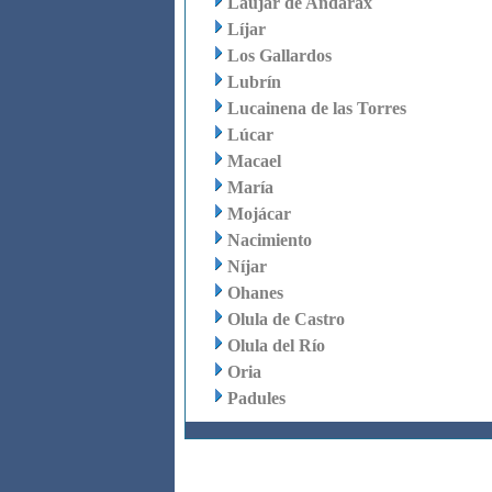
Laujar de Andarax
Líjar
Los Gallardos
Lubrín
Lucainena de las Torres
Lúcar
Macael
María
Mojácar
Nacimiento
Níjar
Ohanes
Olula de Castro
Olula del Río
Oria
Padules