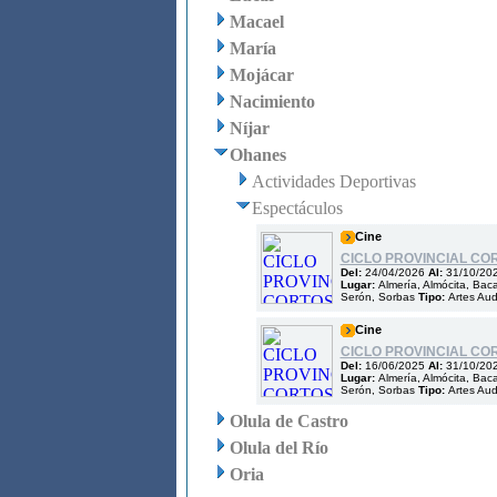
Macael
María
Mojácar
Nacimiento
Níjar
Ohanes
Actividades Deportivas
Espectáculos
Cine
CICLO PROVINCIAL COR
Del:
24/04/2026
Al:
31/10/20
Lugar:
Almería, Almócita, Bac
Serón, Sorbas
Tipo:
Artes Aud
Cine
CICLO PROVINCIAL CO
Del:
16/06/2025
Al:
31/10/20
Lugar:
Almería, Almócita, Bac
Serón, Sorbas
Tipo:
Artes Aud
Olula de Castro
Olula del Río
Oria